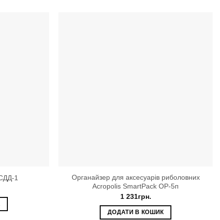
Органайзер для аксесуарів риболовних
 СДД-1
Acropolis SmartPack ОР-5п
1 231
грн.
К
ДОДАТИ В КОШИК