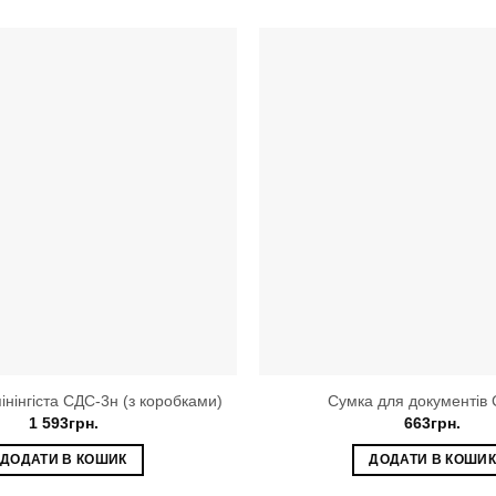
інінгіста СДС-3н (з коробками)
Сумка для документів
1 593
грн.
663
грн.
ДОДАТИ В КОШИК
ДОДАТИ В КОШИ