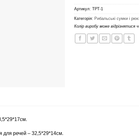
Артикул:
ТРТ-1
Категорія:
Рибальські сумки і рюк
Колір виробу може відрізнятися 
8,5*29*17см.
я для речей – 32,5*29*14см.