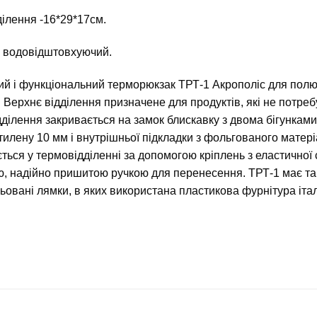
ілення -16*29*17см.
: водовідштовхуючий.
й і функціональний терморюкзак ТРТ-1 Акрополіс для полюв
. Верхнє відділення призначене для продуктів, які не потре
ділення закривається на замок блискавку з двома бігунками
тилену 10 мм і внутрішньої підкладки з фольгованого матері
ється у термовідділенні за допомогою кріплень з еластичної
, надійно пришитою ручкою для перенесення. ТРТ-1 має та
ьовані лямки, в яких використана пластикова фурнітура італі