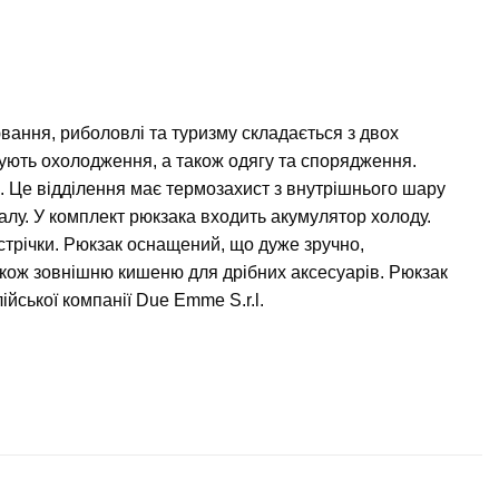
ання, риболовлі та туризму складається з двох
бують охолодження, а також одягу та спорядження.
. Це відділення має термозахист з внутрішнього шару
алу. У комплект рюкзака входить акумулятор холоду.
 стрічки. Рюкзак оснащений, що дуже зручно,
кож зовнішню кишеню для дрібних аксесуарів. Рюкзак
йської компанії Due Emme S.r.l.