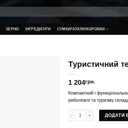
ЗЕРНО
ІНГРЕДІЄНТИ
СУМКИ/ЧОХЛИ/КОРОБКИ
Туристичний т
1 204
грн.
Компактний і функціональн
риболовлі та туризму склада
Туристичний терморюкзак ТРТ
ДОДАТИ 