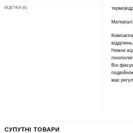
ВІДГУКИ (0)
термовідд
Матеріал
Компактни
відділень
Нижнє від
пінополіе
Він фіксу
подвійною
має регул
СУПУТНІ ТОВАРИ