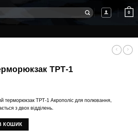
0
ерморюкзак ТРТ-1
ий терморюкзак ТРТ-1 Акрополіс для полювання,
ється з двох відділень.
-1 кількість
В КОШИК