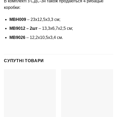
В комплекті з СДС-3н також продаються 4 рибацькі
коробки:
MBH009
– 23х12,5х3,3 см;
MB9012 – 2шт
– 13,3х6,7х2,5 см;
MB9026
– 12,2х10,5х3,4 см.
СУПУТНІ ТОВАРИ