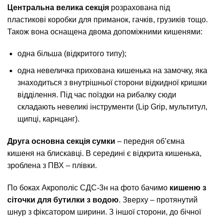
Центральна велика секція
розрахована під
пластикові коробки для приманок, гачків, грузиків тощо.
Також вона оснащена двома допоміжними кишенями:
одна більша (відкритого типу);
одна невеличка прихована кишенька на замочку, яка
знаходиться з внутрішньої сторони відкидної кришки
відділення. Під час поїздки на рибалку сюди
складають невеликі інструменти (Lip Grip, мультитул,
щипці, карнцанг).
Друга основна секція сумки
– передня об’ємна
кишеня на блискавці. В середині є відкрита кишенька,
зроблена з ПВХ – плівки.
По боках Акрополіс СДС-3н на фото бачимо
кишеню з
сіточки для бутилки з водою
. Зверху – протянутий
шнур з фіксатором ширини. З іншої сторони, до бічної