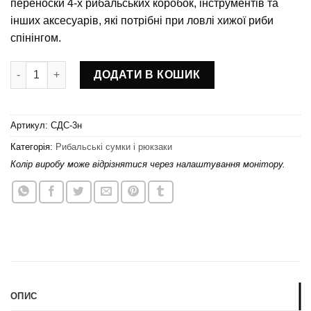
переноски 4-х рибальських коробок, інструментів та
інших аксесуарів, які потрібні при ловлі хижої риби
спінінгом.
Сумка для спінінгіста СДС-3н (з коробками) кількість
ДОДАТИ В КОШИК
Артикул:
СДС-3н
Категорія:
Рибальські сумки і рюкзаки
Колір виробу може відрізнятися через налаштування монітору.
ОПИС