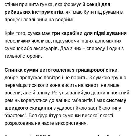
стінки пришита гумка, яка формує
3 секції для
рибацьких інструментів
, які маю бути під руками в
процесі ловлі риби на водоймі.
Крім того, сумка має
три карабіни для підвішування
невеличких чохликів, підсумок чи інших допоміжних
сумочок або аксесуарів. Два з них – спереду, і один з
тильної сторони.
Спинка сумки виготовлена з тришарової сітки
,
добре пропускає повітря і не парить. З сумкою зручно
переміщатися коли вона висить на животі не лише
восени, але й влітку. Регульований до довжині поясний
ремінь корегується до ваших габаритів і має
систему
швидкого скидання
з ударостійкою застібкою типу
“фастекс”. Вся фурнітура сумочки високої якості,
розрахована на часте використання.