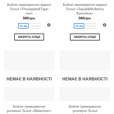
Бойли прикормочні варені
Бойли прикормочні варені
Scout «Pineapple&Tiger
Scout «Squid&Mulberry
nut»
florentine»
380
грн.
380
грн.
16 мм
20 мм
16 мм
20 мм
ОБЕРІТЬ ОПЦІЇ
ОБЕРІТЬ ОПЦІЇ
Цей
Цей
товар
товар
має
має
кілька
кілька
варіантів.
варіантів.
Параметри
Параметри
можна
можна
НЕМАЄ В НАЯВНОСТІ
НЕМАЄ В НАЯВНОСТІ
вибрати
вибрати
на
на
сторінці
сторінці
товару
товару
Бойли прикормочні
Бойли прикормочні
розчинні Scout «Belachan»
розчинні Scout