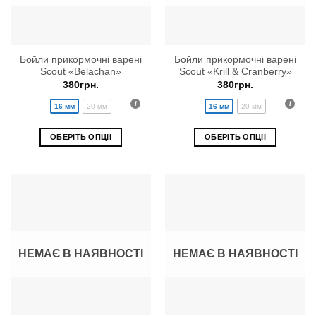
Бойли прикормочні варені
Бойли прикормочні варені
Scout «Belachan»
Scout «Krill & Cranberry»
380
грн.
380
грн.
16 мм
20 мм
16 мм
20 мм
ОБЕРІТЬ ОПЦІЇ
ОБЕРІТЬ ОПЦІЇ
Цей
Цей
товар
товар
має
має
кілька
кілька
варіантів.
варіантів.
Параметри
Параметри
можна
можна
НЕМАЄ В НАЯВНОСТІ
НЕМАЄ В НАЯВНОСТІ
вибрати
вибрати
на
на
сторінці
сторінці
товару
товару