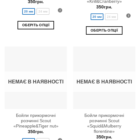
«Krill&Cranberry»
350
грн.
350
грн.
20 мм
24 мм
20 мм
24 мм
ОБЕРІТЬ ОПЦІЇ
ОБЕРІТЬ ОПЦІЇ
Цей
Цей
товар
товар
має
має
кілька
кілька
варіантів.
варіантів.
Параметри
Параметри
можна
можна
вибрати
НЕМАЄ В НАЯВНОСТІ
НЕМАЄ В НАЯВНОСТІ
вибрати
на
на
сторінці
сторінці
товару
товару
Бойли прикормочні
Бойли прикормочні
розчинні Scout
розчинні Scout
«Pineapple&Tiger nut»
«Squid&Mulberry
florentine»
350
грн.
350
грн.