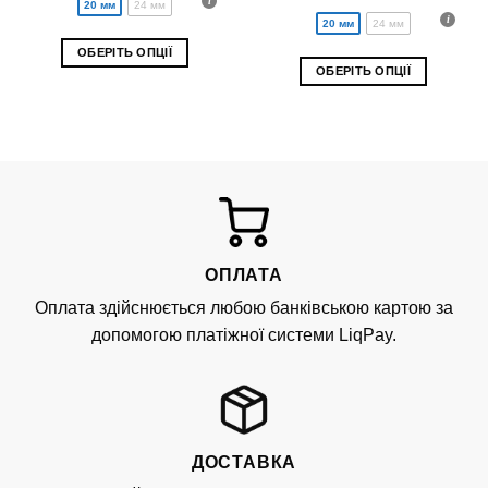
20 мм
24 мм
20 мм
24 мм
ОБЕРІТЬ ОПЦІЇ
ОБЕРІТЬ ОПЦІЇ
Цей
Цей
товар
товар
має
має
кілька
кілька
варіантів.
варіантів.
Параметри
Параметри
можна
можна
вибрати
вибрати
на
ОПЛАТА
на
сторінці
сторінці
Оплата здійснюється любою банківською картою за
товару
товару
допомогою платіжної системи LiqPay.
ДОСТАВКА