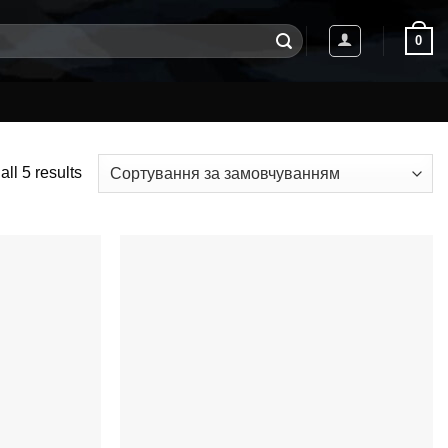
0
ll 5 results