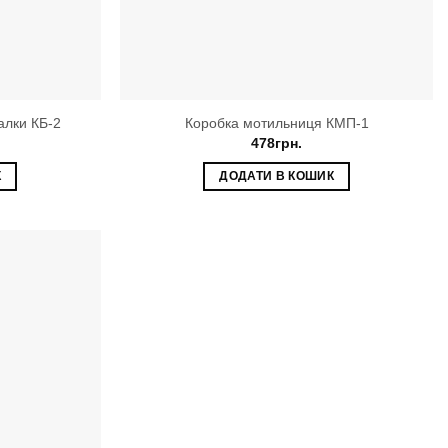
алки КБ-2
Коробка мотильниця КМП-1
478
грн.
К
ДОДАТИ В КОШИК