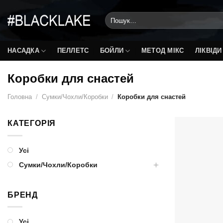
Skip
Шукати:
to
content
НАСАДКА
ПЕЛЛЕТС
БОЙЛИ
МЕТОД МІКС
ЛІКВІДИ
Коробки для снастей
Головна
/
Сумки/Чохли/Коробки
/
Коробки для снастей
КАТЕГОРІЯ
Усі
Сумки/Чохли/Коробки
БРЕНД
Усі