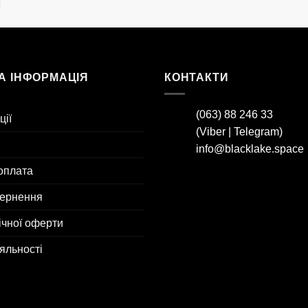
А ІНФОРМАЦІЯ
КОНТАКТИ
(063) 88 246 33
ції
(
Viber
|
Telegram
)
info@blacklake.space
оплата
вернення
ічної оферти
яльності