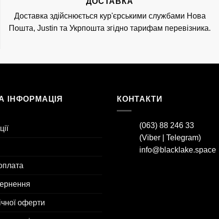
ДОСТАВКА
Доставка здійснюється кур'єрськими службами Нова
Пошта, Justin та Укрпошта згідно тарифам перевізника.
А ІНФОРМАЦІЯ
КОНТАКТИ
(063) 88 246 33
ції
(
Viber
|
Telegram
)
info@blacklake.space
оплата
вернення
ічної оферти