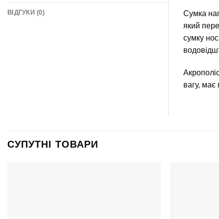
ВІДГУКИ (0)
Сумка нап
який пере
сумку нося
водовідшт
Акрополіс
вагу, має
СУПУТНІ ТОВАРИ