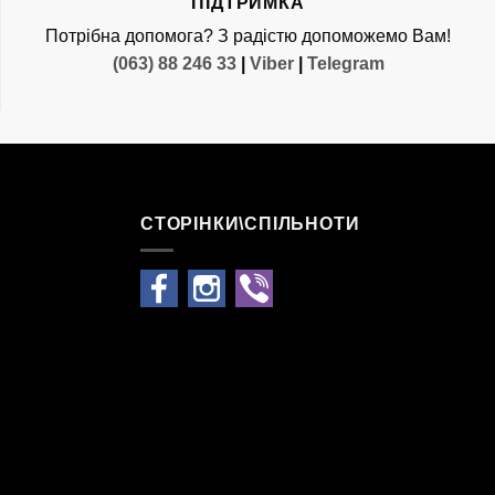
ПІДТРИМКА
Потрібна допомога? З радістю допоможемо Вам!
(063) 88 246 33
|
Viber
|
Telegram
СТОРІНКИ\СПІЛЬНОТИ