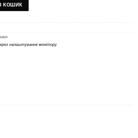
 (для правші, без коробок) кількість
В КОШИК
заки
через налаштування монітору.