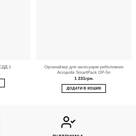
Органайзер для аксесуарів риболовних
 СДД-1
Acropolis SmartPack ОР-5п
1 231
грн.
К
ДОДАТИ В КОШИК