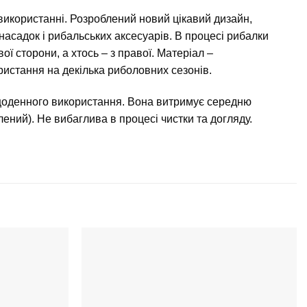
 використанні. Розроблений новий цікавий дизайн,
насадок і рибальських аксесуарів. В процесі рибалки
вої сторони, а хтось – з правої. Матеріал –
истання на декілька риболовних сезонів.
щоденного використання. Вона витримує середню
елений). Не вибаглива в процесі чистки та догляду.