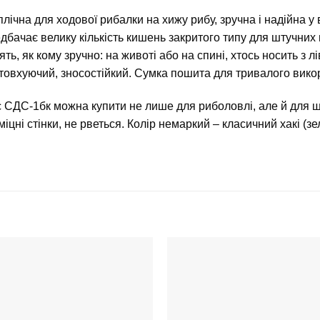
лічна для ходової рибалки на хижу рибу, зручна і надійна у
дбачає велику кількість кишень закритого типу для штучних 
ть, як кому зручно: на животі або на спині, хтось носить з лі
овхуючий, зносостійкий. Сумка пошита для тривалого викор
 СДС-1бк можна купити не лише для риболовлі, але й для 
 міцні стінки, не рветься. Колір немаркий – класичний хакі (з