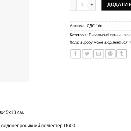
Сумка для спінінгіста СДС-1бк
ДОДАТИ 
Артикул:
СДС-1бк
Категорія:
Рибальські сумки і рюк
Колір виробу може відрізнятися 
0x45x13 см.
 водонепроникний поліестер D600.