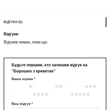
ВІДГУКИ (0)
Відгуки
Відгуків немає, поки що.
Будьте першим, хто залишив відгук на
“Борошно з креветки”
Ваша оцінка
*
1 з 5 зірок
2 з 5 зірок
3 з 5 зірок
4 з 5 зірок
5 з 5 зірок
Ваш відгук
*