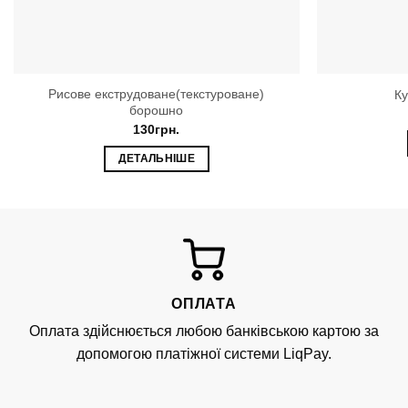
Рисове екструдоване(текстуроване)
К
борошно
130
грн.
ДЕТАЛЬНІШЕ
ОПЛАТА
Оплата здійснюється любою банківською картою за
допомогою платіжної системи LiqPay.