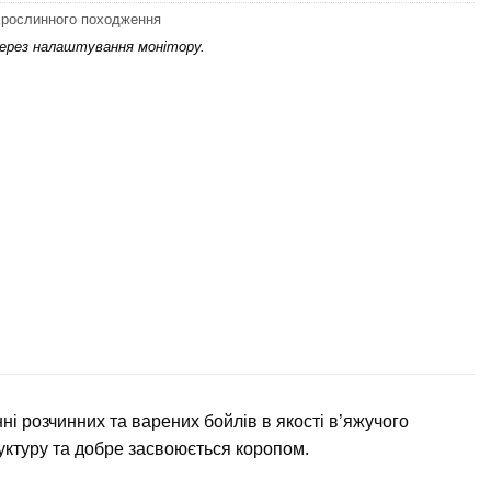
и рослинного походження
через налаштування монітору.
і розчинних та варених бойлів в якості в’яжучого
уктуру та добре засвоюється коропом.