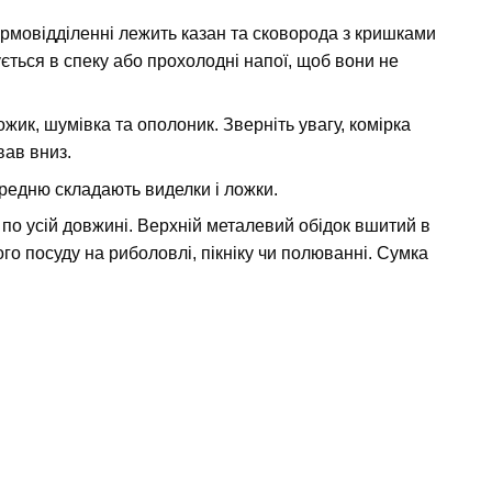
ермовідділенні лежить казан та сковорода з кришками
ється в спеку або прохолодні напої, щоб вони не
ожик, шумівка та ополоник. Зверніть увагу, комірка
вав вниз.
передню складають виделки і ложки.
 по усій довжині. Верхній металевий обідок вшитий в
о посуду на риболовлі, пікніку чи полюванні. Сумка