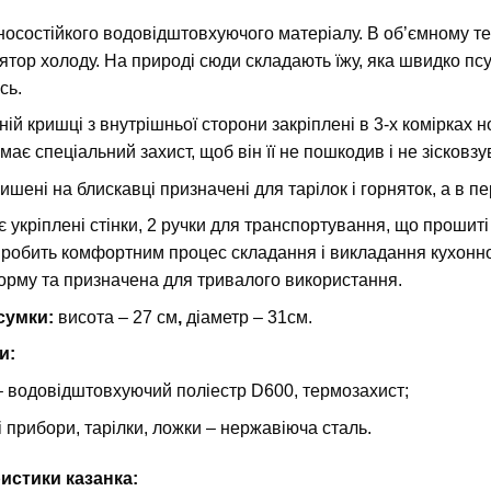
носостійкого водовідштовхуючого матеріалу. В об’ємному т
ятор холоду. На природі сюди складають їжу, яка швидко псу
сь.
ній кришці з внутрішньої сторони закріплені в 3-х комірках н
має спеціальний захист, щоб він її не пошкодив і не зісковзу
 кишені на блискавці призначені для тарілок і горняток, а в 
 укріплені стінки, 2 ручки для транспортування, що прошиті
 робить комфортним процес складання і викладання кухонног
рму та призначена для тривалого використання.
сумки:
висота – 27 см
,
діаметр – 31см.
и:
–
водовідштовхуючий поліестр D600, термозахист;
і прибори, тарілки, ложки – нержавіюча сталь.
истики казанка: