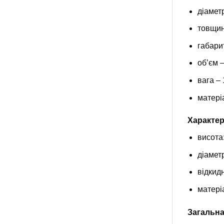
діаметр
товщина
габарит
об’єм –
вага – 
матері
Характер
висота:
діаметр
відкид
матері
Загальна