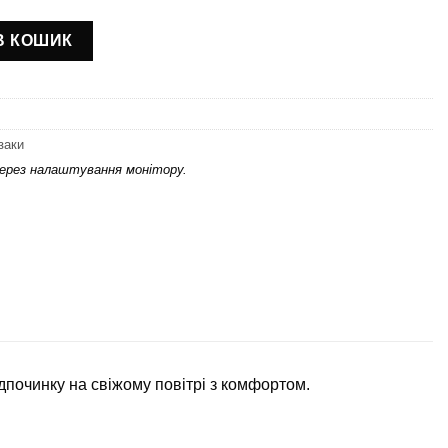
 персон та сумка з термовідділенням) СДП-1 кількість
В КОШИК
заки
через налаштування монітору.
дпочинку на свіжому повітрі з комфортом.