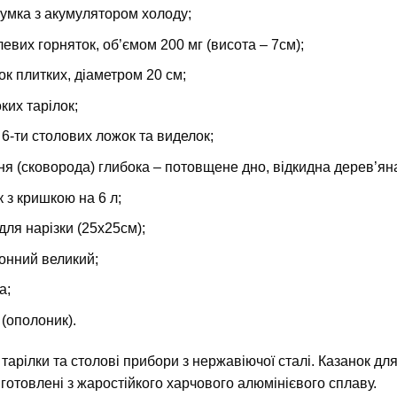
умка з акумулятором холоду;
левих горняток, об’ємом 200 мг (висота – 7см);
ок плитких, діаметром 20 см;
ких тарілок;
з 6-ти столових ложок та виделок;
ня (сковорода) глибока – потовщене дно, відкидна дерев’яна
к з кришкою на 6 л;
для нарізки (25х25см);
хонний великий;
а;
 (ополоник).
 тарілки та столові прибори з нержавіючої сталі. Казанок д
иготовлені з жаростійкого харчового алюмінієвого сплаву.