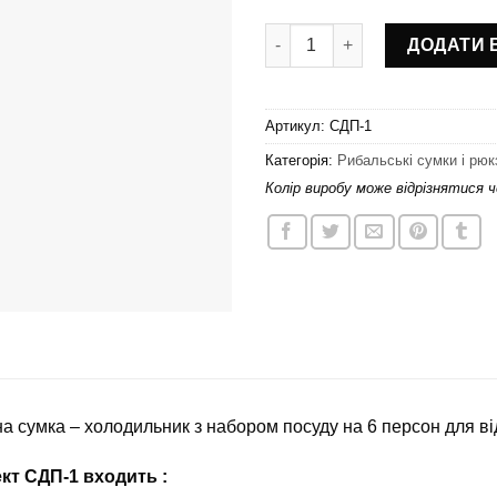
Набір для пікніка (посуд на 6
ДОДАТИ 
Артикул:
СДП-1
Категорія:
Рибальські сумки і рюк
Колір виробу може відрізнятися 
а сумка – холодильник з набором посуду на 6 персон для ві
кт СДП-1 входить :