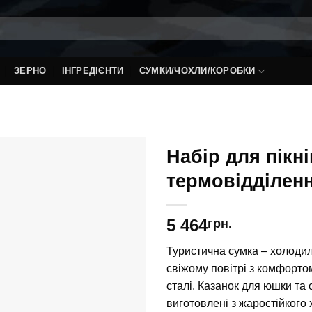
ЗЕРНО
ІНГРЕДІЄНТИ
СУМКИ/ЧОХЛИ/КОРОБКИ
Набір для пікні
термовідділен
5 464
грн.
Туристична сумка – холодил
свіжому повітрі з комфортом
сталі. Казанок для юшки та
виготовлені з жаростійкого