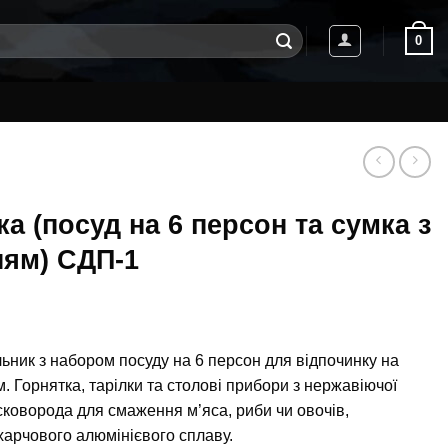
0
ка (посуд на 6 персон та сумка з
ням) СДП-1
ьник з набором посуду на 6 персон для відпочинку на
. Горнятка, тарілки та столові прибори з нержавіючої
 сковорода для смаження м’яса, риби чи овочів,
 харчового алюмінієвого сплаву.