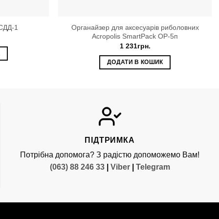
Органайзер для аксесуарів риболовних
 СДД-1
Acropolis SmartPack ОР-5п
1 231
грн.
К
ДОДАТИ В КОШИК
ПІДТРИМКА
Потрібна допомога? З радістю допоможемо Вам!
(063) 88 246 33
|
Viber
|
Telegram