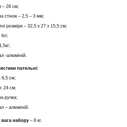
 – 26 см;
 стінок – 2,5 – 3 мм;
ні розміри – 32,5 х 27 х 15,5 см;
 6л;
1,5кг;
ал -алюміній.
истики пательні:
 6,5 см;
: 24 см;
на ручка;
ал – алюміній.
 вага набору
– 6 кг.