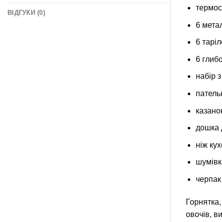
термос
ВІДГУКИ (0)
6 мета
6 таріл
6 глибо
набір 
патель
казано
дошка 
ніж ку
шумівк
черпак
Горнятка,
овочів, в