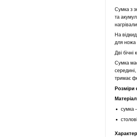
Сумка з з
та акумул
нагрівали
На відкид
для ножа 
Дві бічні
Сумка має
середині,
тримає фо
Розміри 
Матеріал
сумка 
столов
Характер