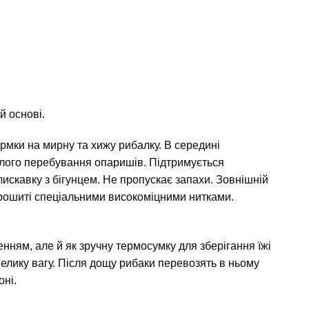
й основі.
рмки на мирну та хижу рибалку. В середині
алого перебування опаришів. Підтримується
искавку з бігунцем. Не пропускає запахи. Зовнішній
 прошиті спеціальними високоміцними нитками.
нням, але й як зручну термосумку для зберігання їжі
 велику вагу. Після дощу рибаки перевозять в ньому
оні.