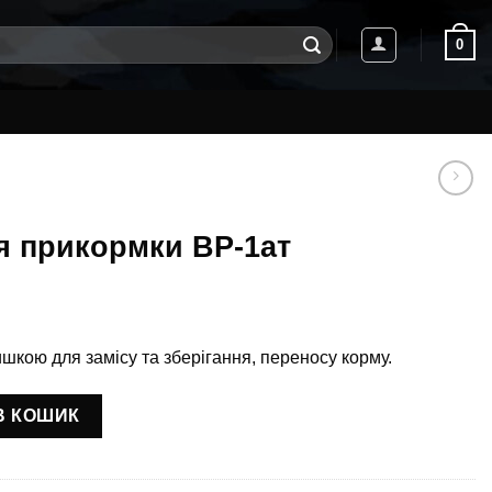
0
я прикормки ВР-1ат
ишкою для замісу та зберігання, переносу корму.
-1ат кількість
В КОШИК