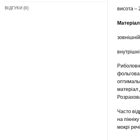
ВІДГУКИ (0)
висота – 
Матеріал
зовнішній
внутрішні
Риболовне
фольгован
оптимальн
матеріал 
Розрахов
Часто від
на пікнік
мокрі реч