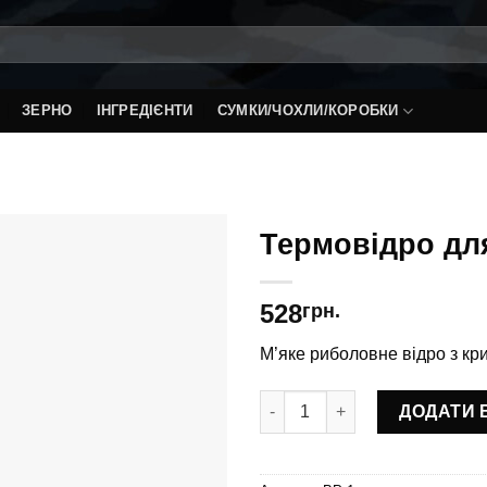
ЗЕРНО
ІНГРЕДІЄНТИ
СУМКИ/ЧОХЛИ/КОРОБКИ
Термовідро дл
528
грн.
М’яке риболовне відро з кр
Термовідро для прикормки ВР
ДОДАТИ 