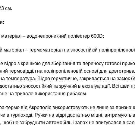
23 см.
и:
 матеріал – водонепроникний поліестер 600D;
й матеріал – термоматеріал на зносостійкій поліпропіленові
 відро з кришкою для зберігання та переносу готової прико
ий термовідділ на поліпропіленовій основі для довготрив
а температура. Відро герметичне, закривається на замок бл
достатньо зносостійкий та зручний в експлуатації. Всі шви
ане на тривале використання рибаком.
ра-термо від Акрополіс використовують не лише за призначе
у чи в турпоході. Ручки на відрі достатньо міцні, витримують
і, щоб не забруднити автомобіль і запах не впитувався в сал