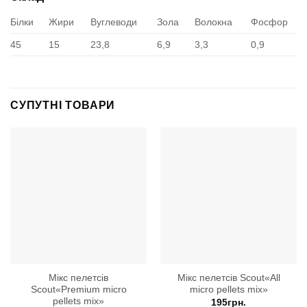
Білки
Жири
Вуглеводи
Зола
Волокна
Фосфор
45
15
23,8
6,9
3,3
0,9
СУПУТНІ ТОВАРИ
Мікс пелетсів
Мікс пелетсів Scout«All
Scout«Premium micro
micro pellets mix»
pellets mix»
195
грн.