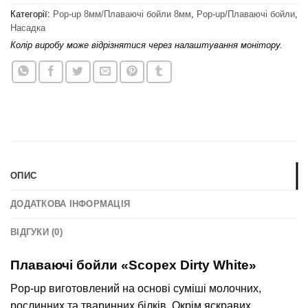
Категорії:
Pop-up 8мм/Плаваючі бойли 8мм
,
Pop-up/Плаваючі бойли
,
Насадка
Колір виробу може відрізнятися через налаштування монітору.
ОПИС
ДОДАТКОВА ІНФОРМАЦІЯ
ВІДГУКИ (0)
Плаваючі бойли «Scopex Dirty White»
Pop-up виготовлений на основі суміші молочних,
рослинних та тваринних білків. Окрім яскравих