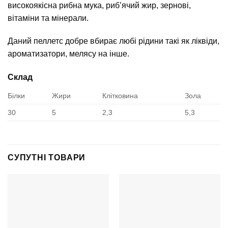
високоякісна рибна мука, риб’ячий жир, зернові,
вітаміни та мінерали.
Даний пеллетс добре вбирає любі рідини такі як ліквіди,
ароматизатори, мелясу на інше.
Склад
Білки
Жири
Клітковина
Зола
30
5
2,3
5,3
СУПУТНІ ТОВАРИ