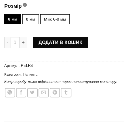
Розмір
6 мм
8 мм
Мікс 6-8 мм
Пеллетс Scout «Premium Four Seasons» кількість
ДОДАТИ В КОШИК
Артикул:
PELFS
Категорія:
Пеллетс
Колір виробу може відрізнятися через налаштування монітору.