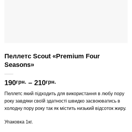
Пеллетс Scout «Premium Four
Seasons»
Price
190
–
210
грн.
грн.
range:
Пеллетс який підходить для використання в любу пору
190грн.
року завдяки своїй здатності швидко засвоюватись в
through
холодну пору року так як містить низький відсоток жиру.
210грн.
Упаковка 1кг.