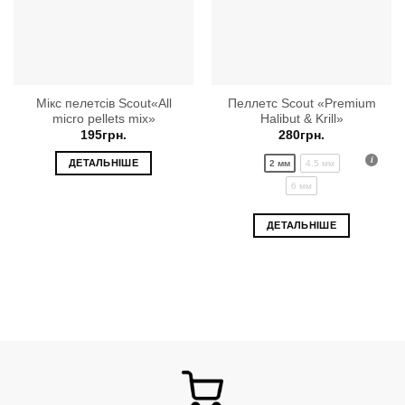
Мікс пелетсів Scout«All
Пеллетс Scout «Premium
micro pellets mix»
Halibut & Krill»
195
грн.
280
грн.
ДЕТАЛЬНІШЕ
2 мм
4.5 мм
6 мм
Цей
ДЕТАЛЬНІШЕ
товар
має
кілька
варіантів
Парамет
можна
вибрати
на
сторінці
товару