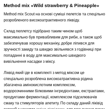
Method mix «Wild strawberry & Pineapple»
Method mix Scout на основі суміші пелетсів та спецільно
розробленого високоатрактивного ліквіду.
Склад пеллетсу підібрано таким чином щоб
максимально був привабливим для риби, а також щоб
забезпечував хорошу механіку, добре ліпився для
зручності закиду та швидко звільнявся з годівниці при
попаданні в воду для максимально швидкого
вивільнення насадки з міксу.
Ліквід який іде в комплекті з метод міксом це
спеціально розроблена високоатрактивна рідина
збагачена амінокислотним комплексом,
водорозчинними білковими інгредієнтами, екстрактами,
продуктами ферментації, комплексом підсилювачів
смаку та стимуляторів апетиту. По складу даний ліківід