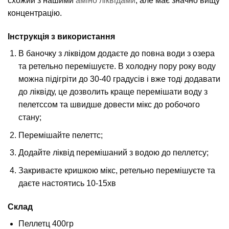
схожий з нашими
аміно ліквідами
, але має значно вищу
концентрацію.
Інструкція з використання
В баночку з ліквідом додаєте до повна води з озера
та ретельно перемішуєте. В холодну пору року воду
можна підігріти до 30-40 градусів і вже тоді додавати
до ліквіду, це дозволить краще перемішати воду з
пелетссом та швидше довести мікс до робочого
стану;
Перемішайте пелеттс;
Додайте ліквід перемішаний з водою до пеллетсу;
Закриваєте кришкою мікс, ретельно перемішуєте та
даєте настоятись 10-15хв
Склад
Пеллетц 400гр