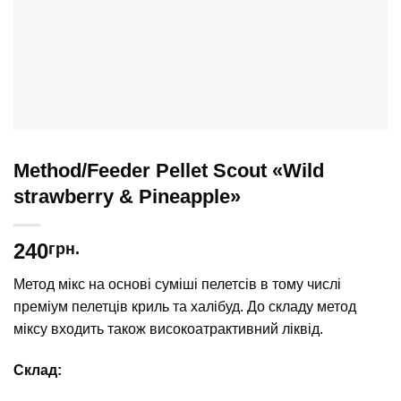
Method/Feeder Pellet Scout «Wild
strawberry & Pineapple»
240
грн.
Метод мікс на основі суміші пелетсів в тому числі
преміум пелетців криль та халібуд. До складу метод
міксу входить також високоатрактивний ліквід.
Склад: