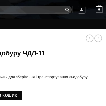
0
добуру ЧДЛ-11
ький для зберігання і транспортування льодобуру
.
кількість
В КОШИК