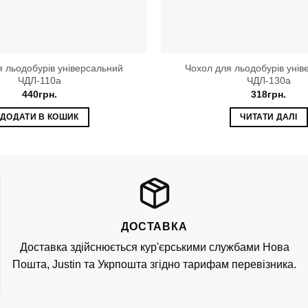
я льодобурів універсальний
Чохол для льодобурів унів
ЧДЛ-110a
ЧДЛ-130a
440
грн.
318
грн.
ДОДАТИ В КОШИК
ЧИТАТИ ДАЛІ
ДОСТАВКА
Доставка здійснюється кур'єрськими службами Нова
Пошта, Justin та Укрпошта згідно тарифам перевізника.