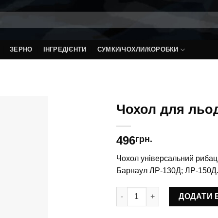
ЗЕРНО
ІНГРЕДІЄНТИ
СУМКИ/ЧОХЛИ/КОРОБКИ
Чохол для льо
496
грн.
Чохол універсальний рибац
Барнаул ЛР-130Д; ЛР-150Д
Чохол для льодобуру ЧДЛ-11 
ДОДАТИ 