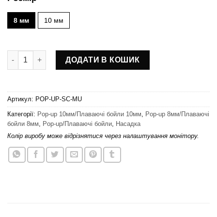
8 мм
10 мм
Бойли pop-up Scout «Scopex» multicolor кількість
ДОДАТИ В КОШИК
Артикул:
POP-UP-SC-MU
Категорії:
Pop-up 10мм/Плаваючі бойли 10мм
,
Pop-up 8мм/Плаваючі
бойли 8мм
,
Pop-up/Плаваючі бойли
,
Насадка
Колір виробу може відрізнятися через налаштування монітору.